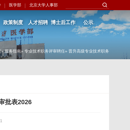
学
医学部
北京大学人事部
政策制度
人才招聘
博士后工作
公示
页
»
服务指南
»
专业技术职务评审聘任
» 晋升高级专业技术职务
批表2026
1