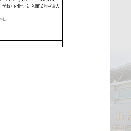
buyiyuan@bjmu.edu.cn。
+
学校
+
专业
”
。进入面试的申请人
料。