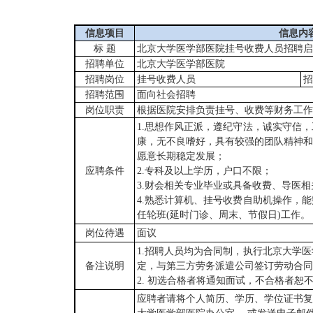
信息项目
信息内
标
题
北京大学医学
部医院挂号收费人员
招聘启
招聘单位
北京大学医学部医院
招聘岗位
挂号收费人员
招
招聘范围
面向社会招聘
岗位职责
根据医院安排负责挂号、收费等财务工作
1
.
思想作风正派，遵纪守法，诚实守信，
康，无不良嗜好，具有较强的团队精神和
愿意长期稳定发展
；
应聘条件
2
.
专科及以上学历，户口不限
；
3
.
财会相关专业毕业或具备收费、导医相
4
.
熟悉计算机、挂号收费自助机操作，能
任轮班(延时门诊、周末、节假日)工作。
岗位待遇
面议
1
.
招聘人员均为合同制，执行北京大学医
备注说明
定，与第三方劳务派遣公司签订劳动合同
2
.
初选合格者将通知面试，不合格者恕
应聘者请将个人简历、学历、学位证书复