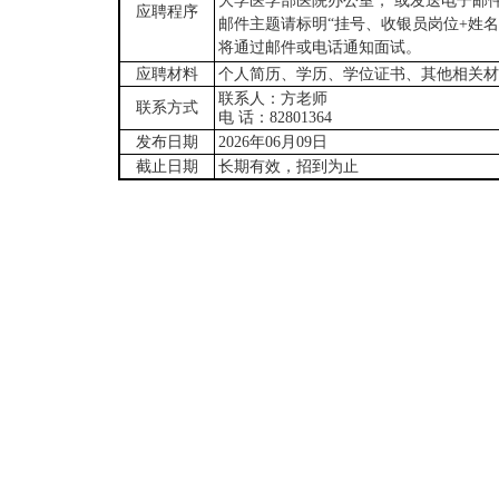
大学医学部医院办公室， 或发送电子邮件：yixue
应聘程序
邮件主题请标明
“
挂号、收银员
岗位
+
姓名
将通过邮件或电话通知面试。
应聘材料
个人简历、学历、学位证书、其他相关材
联系人：方老师
联系方式
电
话：82801364
发布日期
2026年06月0
9
日
截止日期
长期有效，招到为止