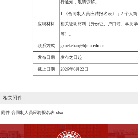
行通知，敬请谅解。
1.
《
合同制人员
应聘报名表》
；2.个人
应聘材料
相关证明材料（身份证、户口簿、学历学
等）。
联系方式
g
xuekeban
@bjmu.edu.cn
发布日期
发布之日起
截止日期
20
2
6年6月22日
相关附件：
附件-合同制人员应聘报名表.xlsx