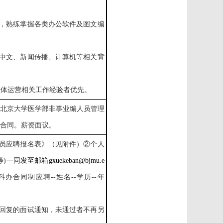
力，熟练掌握各类办公软件及图文编
、中文、新闻传播、计算机等相关背
媒体运营相关工作经验者优先。
北京大学医学部非事业编人员管理
合同。薪资面议。
员
应聘报名表》（
见
附件）
②
个人
等)一同
发至邮箱gxuekeban@bjmu.e
学科办合同制应聘
--姓名-
-
学历-
-
年
回复的面试通知
，未通过者不再另