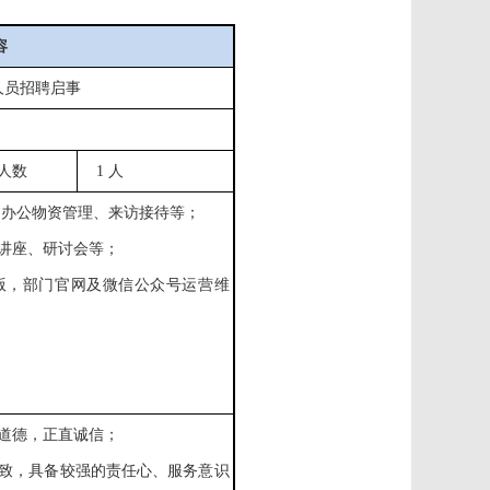
容
人员招聘启事
人数
1
人
、
办公物资管理、来访接待
等；
、讲座、研讨会等；
版，部门官网及微信公众号运营维
道德，
正直诚信
；
细致，具备较强的
责任心、服务意识