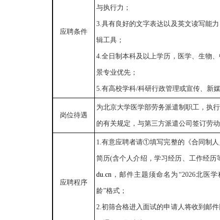
与执行力
；
3.具有良好的文字表达以及英文读写能
应聘条件
辑工具；
4.全日制本科及以上学历，医学、生物
景专业优先；
5.有高校学科/科研行政管理或宣传、新
为北京大学医学部劳务派遣制职工，执行
岗位待遇
的有关规定，与第三方派遣公司签订劳动
1.
有意应聘者请
①
填写完整的《
合同制人
简历(含个人介绍
，
学习
经历、
工作经历
du.cn
，邮件主题须命名为“
2026北医
应聘程序
龄”格式；
2.初筛合格
进入面试的申请人将收到邮件