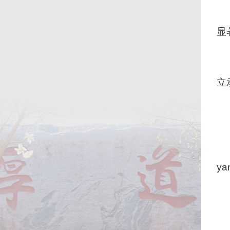
显
立
y