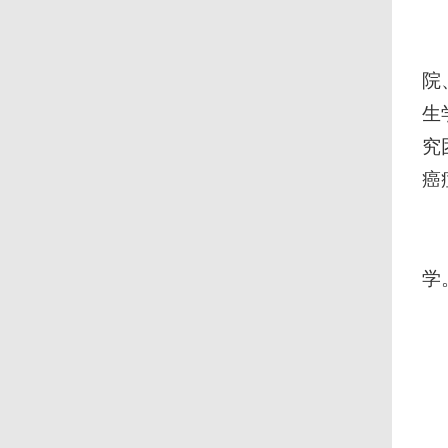
院
生
究
癌
学