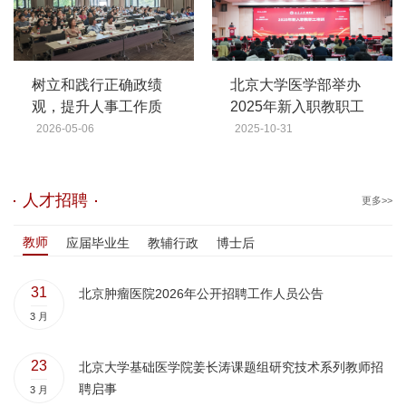
树立和践行正确政绩
北京大学医学部举办
观，提升人事工作质
2025年新入职教职工
效——医学部人事处
岗前培训
2026-05-06
2025-10-31
召开师德师风建设暨
人事业务沟通会
人才招聘
更多>>
教师
应届毕业生
教辅行政
博士后
31
北京肿瘤医院2026年公开招聘工作人员公告
3 月
23
北京大学基础医学院姜长涛课题组研究技术系列教师招
聘启事
3 月